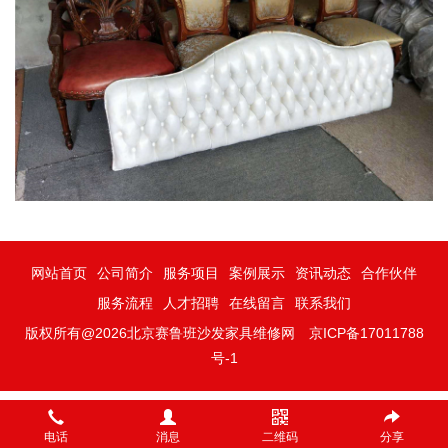
网站首页
公司简介
服务项目
案例展示
资讯动态
合作伙伴
服务流程
人才招聘
在线留言
联系我们
版权所有@2026北京赛鲁班沙发家具维修网
京ICP备17011788
号-1
电话
消息
二维码
分享